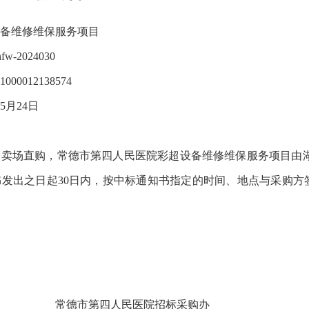
备维修维保服务
项目
n
fw
-
2024030
1000012138574
5
月
24
日
子卖场
直购
，
常德市第四人民医院彩超设备维修维保服务
项目
由
书发出之日起
30日内，按中标通知书指定的时间、地点与采购
常德市第四人民医院招标采购办