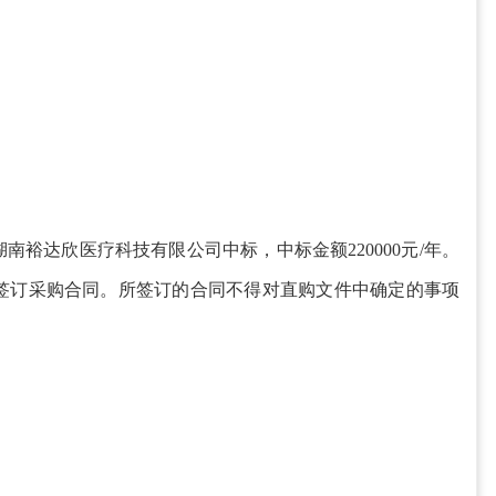
湖南裕达欣医疗科技有限公司中
标，中标金额
220000元/年
。
方签订采购合同。所签订的合同不得对直购
文件中
确定的事项