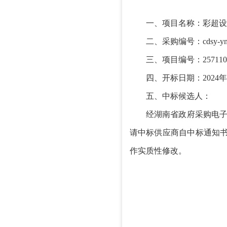
一、
项目名
称
：
彩超设
二、
采购编号：
cdsy-y
三、
项目
编号
：
257110
四、
开标日期：
202
4
年
五、
中标候选人：
经湖南省政府采购电
请
中标供应商自中标通知
作实质性修改。