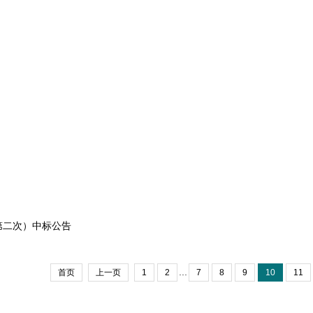
第二次）中标公告
...
首页
上一页
1
2
7
8
9
10
11